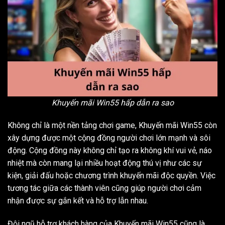
Khuyến mãi Win55 hấp dẫn ra sao
Không chỉ là một nền tảng chơi game, Khuyến mãi Win55 còn
xây dựng được một cộng đồng người chơi lớn mạnh và sôi
động. Cộng đồng này không chỉ tạo ra không khí vui vẻ, náo
nhiệt mà còn mang lại nhiều hoạt động thú vị như các sự
kiện, giải đấu hoặc chương trình khuyến mãi độc quyền. Việc
tương tác giữa các thành viên cũng giúp người chơi cảm
nhận được sự gắn kết và hỗ trợ lẫn nhau.
Đội ngũ hỗ trợ khách hàng của Khuyến mãi Win55 cũng là