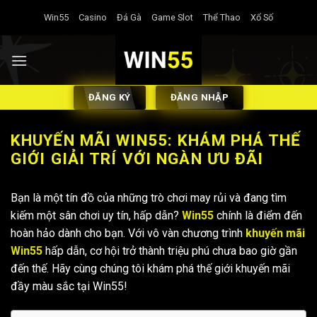
Chuyển
Win55
Casino
Đá Gà
Game Slot
Thể Thao
Xổ Số
đến
nội
dung
ĐĂNG KÝ
ĐĂNG NHẬP
KHUYẾN MÃI WIN55: KHÁM PHÁ THẾ
GIỚI GIẢI TRÍ VỚI NGÀN ƯU ĐÃI
Bạn là một tín đồ của những trò chơi may rủi và đang tìm
kiếm một sân chơi uy tín, hấp dẫn?
Win55
chính là điểm đến
hoàn hảo dành cho bạn. Với vô vàn chương trình
khuyến mãi
Win55
hấp dẫn, cơ hội trở thành triệu phú chưa bao giờ gần
đến thế. Hãy cùng chúng tôi khám phá thế giới khuyến mãi
đầy màu sắc tại Win55!