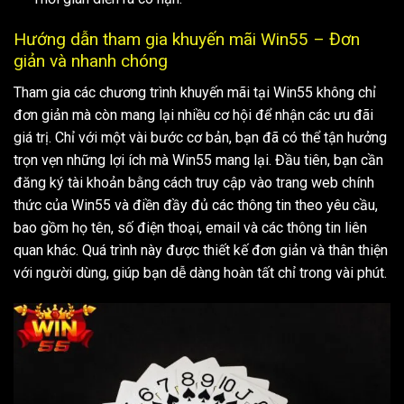
Hướng dẫn tham gia khuyến mãi Win55 – Đơn
giản và nhanh chóng
Tham gia các chương trình khuyến mãi tại Win55 không chỉ
đơn giản mà còn mang lại nhiều cơ hội để nhận các ưu đãi
giá trị. Chỉ với một vài bước cơ bản, bạn đã có thể tận hưởng
trọn vẹn những lợi ích mà Win55 mang lại. Đầu tiên, bạn cần
đăng ký tài khoản bằng cách truy cập vào trang web chính
thức của Win55 và điền đầy đủ các thông tin theo yêu cầu,
bao gồm họ tên, số điện thoại, email và các thông tin liên
quan khác. Quá trình này được thiết kế đơn giản và thân thiện
với người dùng, giúp bạn dễ dàng hoàn tất chỉ trong vài phút.