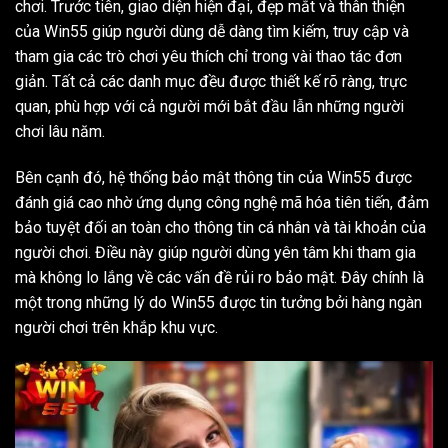
chơi. Trước tiên, giao diện hiện đại, đẹp mắt và thân thiện
của Win55 giúp người dùng dễ dàng tìm kiếm, truy cập và
tham gia các trò chơi yêu thích chỉ trong vài thao tác đơn
giản. Tất cả các danh mục đều được thiết kế rõ ràng, trực
quan, phù hợp với cả người mới bắt đầu lẫn những người
chơi lâu năm.
Bên cạnh đó, hệ thống bảo mật thông tin của Win55 được
đánh giá cao nhờ ứng dụng công nghệ mã hóa tiên tiến, đảm
bảo tuyệt đối an toàn cho thông tin cá nhân và tài khoản của
người chơi. Điều này giúp người dùng yên tâm khi tham gia
mà không lo lắng về các vấn đề rủi ro bảo mật. Đây chính là
một trong những lý do Win55 được tin tưởng bởi hàng ngàn
người chơi trên khắp khu vực.