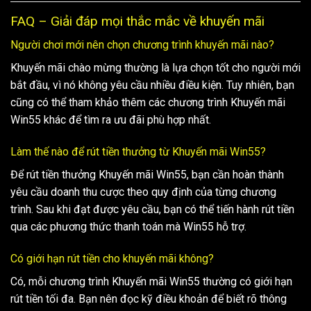
FAQ – Giải đáp mọi thắc mắc về khuyến mãi
Người chơi mới nên chọn chương trình khuyến mãi nào?
Khuyến mãi chào mừng thường là lựa chọn tốt cho người mới
bắt đầu, vì nó không yêu cầu nhiều điều kiện. Tuy nhiên, bạn
cũng có thể tham khảo thêm các chương trình Khuyến mãi
Win55 khác để tìm ra ưu đãi phù hợp nhất.
Làm thế nào để rút tiền thưởng từ Khuyến mãi Win55?
Để rút tiền thưởng Khuyến mãi Win55, bạn cần hoàn thành
yêu cầu doanh thu cược theo quy định của từng chương
trình. Sau khi đạt được yêu cầu, bạn có thể tiến hành rút tiền
qua các phương thức thanh toán mà Win55 hỗ trợ.
Có giới hạn rút tiền cho khuyến mãi không?
Có, mỗi chương trình Khuyến mãi Win55 thường có giới hạn
rút tiền tối đa. Bạn nên đọc kỹ điều khoản để biết rõ thông