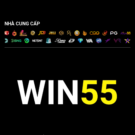
NHÀ CUNG CẤP