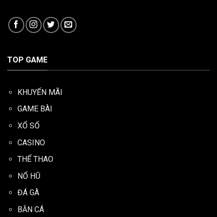
TOP GAME
KHUYẾN MÃI
GAME BÀI
XỔ SỐ
CASINO
THỂ THAO
NỔ HŨ
ĐÁ GÀ
BẮN CÁ