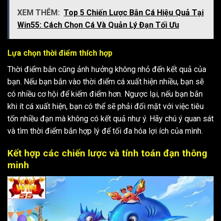
XEM THÊM:
Top 5 Chiến Lược Bắn Cá Hiệu Quả Tại
Win55: Cách Chọn Cá Và Quản Lý Đạn Tối Ưu
Lựa chọn thời điểm thích hợp
Thời điểm bắn cũng ảnh hưởng không nhỏ đến kết quả của
bạn. Nếu bạn bắn vào thời điểm cá xuất hiện nhiều, bạn sẽ
có nhiều cơ hội để kiếm điểm hơn. Ngược lại, nếu bạn bắn
khi ít cá xuất hiện, bạn có thể sẽ phải đối mặt với việc tiêu
tốn nhiều đạn mà không có kết quả như ý. Hãy chú ý quan sát
và tìm thời điểm bắn hợp lý để tối đa hóa lợi ích của mình.
Kết hợp các chiến lược và tính toán đạn thông
minh