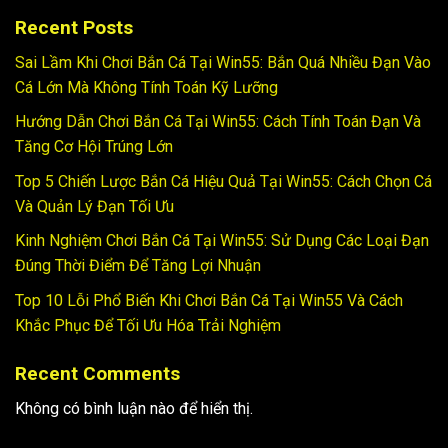
Recent Posts
Sai Lầm Khi Chơi Bắn Cá Tại Win55: Bắn Quá Nhiều Đạn Vào
Cá Lớn Mà Không Tính Toán Kỹ Lưỡng
Hướng Dẫn Chơi Bắn Cá Tại Win55: Cách Tính Toán Đạn Và
Tăng Cơ Hội Trúng Lớn
Top 5 Chiến Lược Bắn Cá Hiệu Quả Tại Win55: Cách Chọn Cá
Và Quản Lý Đạn Tối Ưu
Kinh Nghiệm Chơi Bắn Cá Tại Win55: Sử Dụng Các Loại Đạn
Đúng Thời Điểm Để Tăng Lợi Nhuận
Top 10 Lỗi Phổ Biến Khi Chơi Bắn Cá Tại Win55 Và Cách
Khắc Phục Để Tối Ưu Hóa Trải Nghiệm
Recent Comments
Không có bình luận nào để hiển thị.