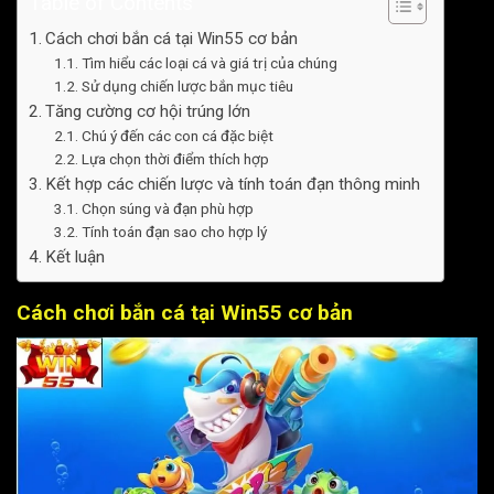
Table of Contents
Cách chơi bắn cá tại Win55 cơ bản
Tìm hiểu các loại cá và giá trị của chúng
Sử dụng chiến lược bắn mục tiêu
Tăng cường cơ hội trúng lớn
Chú ý đến các con cá đặc biệt
Lựa chọn thời điểm thích hợp
Kết hợp các chiến lược và tính toán đạn thông minh
Chọn súng và đạn phù hợp
Tính toán đạn sao cho hợp lý
Kết luận
Cách chơi bắn cá tại Win55 cơ bản