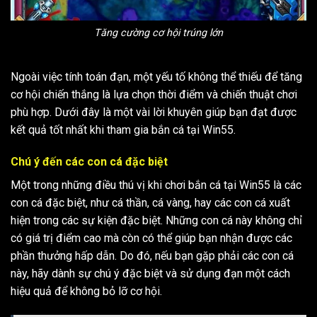
Tăng cường cơ hội trúng lớn
Ngoài việc tính toán đạn, một yếu tố không thể thiếu để tăng
cơ hội chiến thắng là lựa chọn thời điểm và chiến thuật chơi
phù hợp. Dưới đây là một vài lời khuyên giúp bạn đạt được
kết quả tốt nhất khi tham gia bắn cá tại Win55.
Chú ý đến các con cá đặc biệt
Một trong những điều thú vị khi chơi bắn cá tại Win55 là các
con cá đặc biệt, như cá thần, cá vàng, hay các con cá xuất
hiện trong các sự kiện đặc biệt. Những con cá này không chỉ
có giá trị điểm cao mà còn có thể giúp bạn nhận được các
phần thưởng hấp dẫn. Do đó, nếu bạn gặp phải các con cá
này, hãy dành sự chú ý đặc biệt và sử dụng đạn một cách
hiệu quả để không bỏ lỡ cơ hội.