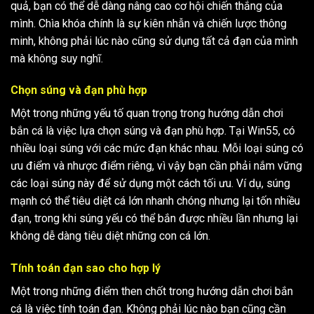
quả, bạn có thể dễ dàng nâng cao cơ hội chiến thắng của
mình. Chìa khóa chính là sự kiên nhẫn và chiến lược thông
minh, không phải lúc nào cũng sử dụng tất cả đạn của mình
mà không suy nghĩ.
Chọn súng và đạn phù hợp
Một trong những yếu tố quan trọng trong hướng dẫn chơi
bắn cá là việc lựa chọn súng và đạn phù hợp. Tại Win55, có
nhiều loại súng với các mức đạn khác nhau. Mỗi loại súng có
ưu điểm và nhược điểm riêng, vì vậy bạn cần phải nắm vững
các loại súng này để sử dụng một cách tối ưu. Ví dụ, súng
mạnh có thể tiêu diệt cá lớn nhanh chóng nhưng lại tốn nhiều
đạn, trong khi súng yếu có thể bắn được nhiều lần nhưng lại
không dễ dàng tiêu diệt những con cá lớn.
Tính toán đạn sao cho hợp lý
Một trong những điểm then chốt trong hướng dẫn chơi bắn
cá là việc tính toán đạn. Không phải lúc nào bạn cũng cần