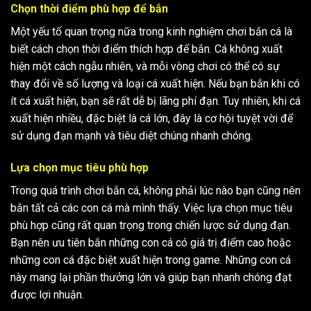
Chọn thời điểm phù hợp để bắn
Một yếu tố quan trọng nữa trong kinh nghiệm chơi bắn cá là
biết cách chọn thời điểm thích hợp để bắn. Cá không xuất
hiện một cách ngẫu nhiên, và mỗi vòng chơi có thể có sự
thay đổi về số lượng và loại cá xuất hiện. Nếu bạn bắn khi có
ít cá xuất hiện, bạn sẽ rất dễ bị lãng phí đạn. Tuy nhiên, khi cá
xuất hiện nhiều, đặc biệt là cá lớn, đây là cơ hội tuyệt vời để
sử dụng đạn mạnh và tiêu diệt chúng nhanh chóng.
Lựa chọn mục tiêu phù hợp
Trong quá trình chơi bắn cá, không phải lúc nào bạn cũng nên
bắn tất cả các con cá mà mình thấy. Việc lựa chọn mục tiêu
phù hợp cũng rất quan trọng trong chiến lược sử dụng đạn.
Bạn nên ưu tiên bắn những con cá có giá trị điểm cao hoặc
những con cá đặc biệt xuất hiện trong game. Những con cá
này mang lại phần thưởng lớn và giúp bạn nhanh chóng đạt
được lợi nhuận.