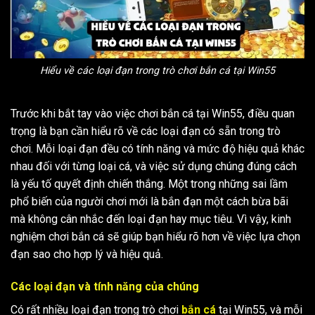
Hiểu về các loại đạn trong trò chơi bắn cá tại Win55
Trước khi bắt tay vào việc chơi bắn cá tại Win55, điều quan
trọng là bạn cần hiểu rõ về các loại đạn có sẵn trong trò
chơi. Mỗi loại đạn đều có tính năng và mức độ hiệu quả khác
nhau đối với từng loại cá, và việc sử dụng chúng đúng cách
là yếu tố quyết định chiến thắng. Một trong những sai lầm
phổ biến của người chơi mới là bắn đạn một cách bừa bãi
mà không cân nhắc đến loại đạn hay mục tiêu. Vì vậy, kinh
nghiệm chơi bắn cá
sẽ giúp bạn hiểu rõ hơn về việc lựa chọn
đạn sao cho hợp lý và hiệu quả.
Các loại đạn và tính năng của chúng
Có rất nhiều loại đạn trong trò chơi
bắn cá
tại Win55, và mỗi