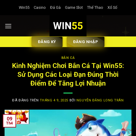
Chuyển
Win55
Casino
Đá Gà
Game Slot
Thể Thao
Xổ Số
đến
nội
dung
ĐĂNG KÝ
ĐĂNG NHẬP
BẮN CÁ
Kinh Nghiệm Chơi Bắn Cá Tại Win55:
Sử Dụng Các Loại Đạn Đúng Thời
Điểm Để Tăng Lợi Nhuận
ĐÃ ĐĂNG TRÊN
THÁNG 4 9, 2025
BỞI
NGUYỄN ĐĂNG LONG TRÂN
09
Th4