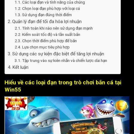
Các loại đạn và tính năng của chúng
Chọn loại đạn phù hợp với loại cá
Sử dụng đạn đúng thời điểm
Quản lý đạn để tối đa hóa lợi nhuận
Tính toán khi nào nên sử dụng đạn mạnh
Kiểm soát tốc độ và tần suất bắn
Chọn thời điểm phù hợp để bắn
Lựa chọn mục tiêu phù hợp
Sử dụng các sự kiện đặc biệt để tăng lợi nhuận
Tập trung vào sự kiên nhẫn và chiến lược dài hạn
Kết luận
Hiểu về các loại đạn trong trò chơi bắn cá tại
Win55