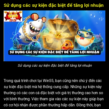
Sử dụng các sự kiện đặc biệt để tăng lợi nhuận
Sử dụng các sự kiện đặc biệt để tăng lợi nhuận
Trong quá trình chơi tại Win55, bạn cũng nên chú ý đến các
sự kiện đặc biệt mà hệ thống cung cấp. Những sự kiện này
thường có các con cá đặc biệt với giá trị thưởng cao hơn so
với bình thường. Việc tham gia vào các sự kiện này giúp bạn
có cơ hội nhận được phần thưởng hấp dẫn. Đồng thời, bạn