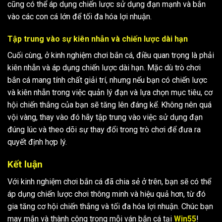
cũng có thể áp dụng chiến lược sử dụng đạn mạnh và bắn
vào các con cá lớn để tối đa hóa lợi nhuận.
Tập trung vào sự kiên nhẫn và chiến lược dài hạn
Cuối cùng, ở kinh nghiệm chơi bắn cá, điều quan trọng là phải
kiên nhẫn và áp dụng chiến lược dài hạn. Mặc dù trò chơi
bắn cá mang tính chất giải trí, nhưng nếu bạn có chiến lược
và kiên nhẫn trong việc quản lý đạn và lựa chọn mục tiêu, cơ
hội chiến thắng của bạn sẽ tăng lên đáng kể. Không nên quá
vội vàng, thay vào đó hãy tập trung vào việc sử dụng đạn
đúng lúc và theo dõi sự thay đổi trong trò chơi để đưa ra
quyết định hợp lý.
Kết luận
Với kinh nghiệm chơi bắn cá đã chia sẻ ở trên, bạn sẽ có thể
áp dụng chiến lược chơi thông minh và hiệu quả hơn, từ đó
gia tăng cơ hội chiến thắng và tối đa hóa lợi nhuận. Chúc bạn
may mắn và thành công trong mỗi ván bắn cá tại
Win55
!