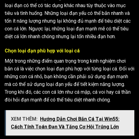
loại đạn có thể có tác dụng khác nhau tùy thuộc vào mục
tiêu và tình huống. Những loại đạn yếu có thể bắn nhanh và
tốn ít năng lượng nhưng lại không đủ mạnh để tiêu diệt các
con cá lớn. Ngược lại, những loại đạn mạnh mẽ có thể tiêu
diệt cá lớn nhanh chóng nhưng lại tốn nhiều đạn hơn.
Chọn loại đạn phù hợp với loại cá
Một trong những điểm quan trọng trong kinh nghiệm chơi
bắn cá là việc chọn loại đạn phù hợp với từng loại cá. Đối với
những con cá nhỏ, bạn không cần phải sử dụng đạn mạnh
mà có thể sử dụng loại đạn yếu để tiết kiệm năng lượng.
Trong khi đó, các con cá lớn như cá mập, cá voi hay cá thần
đòi hỏi đạn mạnh để có thể tiêu diệt nhanh chóng.
XEM THÊM:
Hướng Dẫn Chơi Bắn Cá Tại Win55:
Cách Tính Toán Đạn Và Tăng Cơ Hội Trúng Lớn