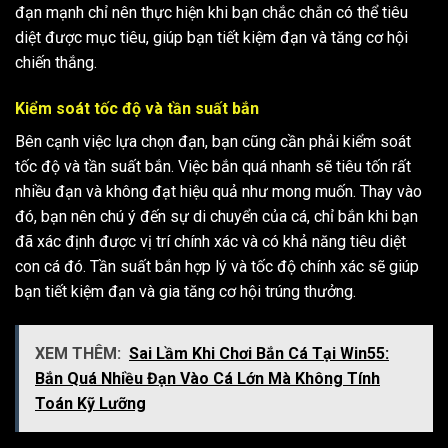
đạn mạnh chỉ nên thực hiện khi bạn chắc chắn có thể tiêu
diệt được mục tiêu, giúp bạn tiết kiệm đạn và tăng cơ hội
chiến thắng.
Kiểm soát tốc độ và tần suất bắn
Bên cạnh việc lựa chọn đạn, bạn cũng cần phải kiểm soát
tốc độ và tần suất bắn. Việc bắn quá nhanh sẽ tiêu tốn rất
nhiều đạn và không đạt hiệu quả như mong muốn. Thay vào
đó, bạn nên chú ý đến sự di chuyển của cá, chỉ bắn khi bạn
đã xác định được vị trí chính xác và có khả năng tiêu diệt
con cá đó. Tần suất bắn hợp lý và tốc độ chính xác sẽ giúp
bạn tiết kiệm đạn và gia tăng cơ hội trúng thưởng.
XEM THÊM:
Sai Lầm Khi Chơi Bắn Cá Tại Win55:
Bắn Quá Nhiều Đạn Vào Cá Lớn Mà Không Tính
Toán Kỹ Lưỡng