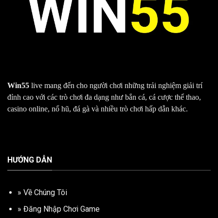
Win55
live mang đến cho người chơi những trải nghiệm giải trí
đỉnh cao với các trò chơi đa dạng như bắn cá, cá cược thể thao,
casino online, nổ hũ, đá gà và nhiều trò chơi hấp dẫn khác.
HƯỚNG DẪN
»
Về Chúng Tôi
»
Đăng Nhập Chơi Game