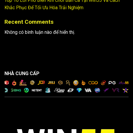
Top 10 Lỗi Phổ Biến Khi Chơi Bắn Cá Tại Win55 Và Cách
Khắc Phục Để Tối Ưu Hóa Trải Nghiệm
Recent Comments
Không có bình luận nào để hiển thị.
NHÀ CUNG CẤP