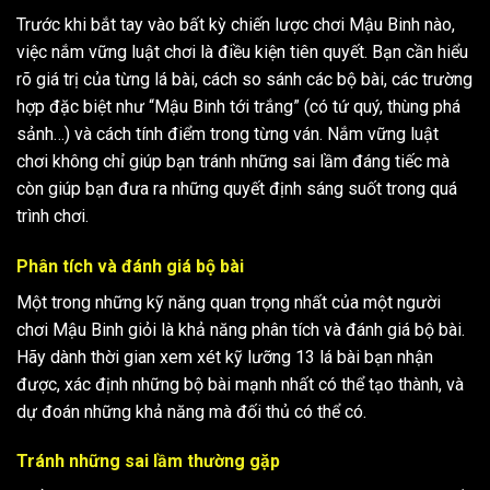
Trước khi bắt tay vào bất kỳ chiến lược chơi Mậu Binh nào,
việc nắm vững luật chơi là điều kiện tiên quyết. Bạn cần hiểu
rõ giá trị của từng lá bài, cách so sánh các bộ bài, các trường
hợp đặc biệt như “Mậu Binh tới trắng” (có tứ quý, thùng phá
sảnh…) và cách tính điểm trong từng ván. Nắm vững luật
chơi không chỉ giúp bạn tránh những sai lầm đáng tiếc mà
còn giúp bạn đưa ra những quyết định sáng suốt trong quá
trình chơi.
Phân tích và đánh giá bộ bài
Một trong những kỹ năng quan trọng nhất của một người
chơi Mậu Binh giỏi là khả năng phân tích và đánh giá bộ bài.
Hãy dành thời gian xem xét kỹ lưỡng 13 lá bài bạn nhận
được, xác định những bộ bài mạnh nhất có thể tạo thành, và
dự đoán những khả năng mà đối thủ có thể có.
Tránh những sai lầm thường gặp