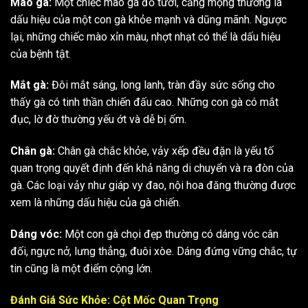
Mào gà:
Một chiếc mào gà đỏ tươi, căng mọng thường là
dấu hiệu của một con gà khỏe mạnh và dũng mãnh. Ngược
lại, những chiếc mào xỉn màu, nhợt nhạt có thể là dấu hiệu
của bệnh tật.
Mắt gà:
Đôi mắt sáng, long lanh, tràn đầy sức sống cho
thấy gà có tinh thần chiến đấu cao. Những con gà có mắt
đục, lờ đờ thường yếu ớt và dễ bị ốm.
Chân gà:
Chân gà chắc khỏe, vảy xếp đều đặn là yếu tố
quan trọng quyết định đến khả năng di chuyển và ra đòn của
gà. Các loại vảy như giáp vy đao, nội hoa đăng thường được
xem là những dấu hiệu của gà chiến.
Dáng vóc:
Một con gà chọi đẹp thường có dáng vóc cân
đối, ngực nở, lưng thẳng, đuôi xòe. Dáng đứng vững chắc, tự
tin cũng là một điểm cộng lớn.
Đánh Giá Sức Khỏe: Cột Mốc Quan Trọng