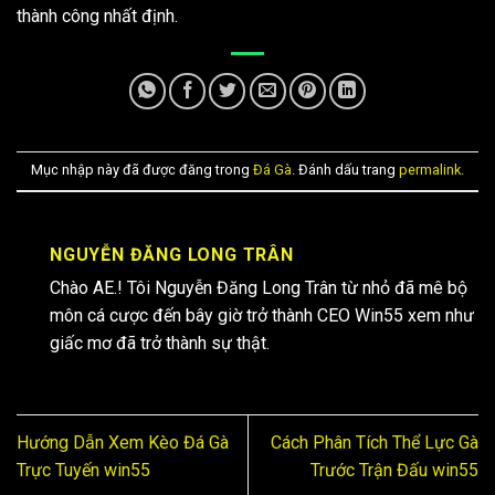
thành công nhất định.
Mục nhập này đã được đăng trong
Đá Gà
. Đánh dấu trang
permalink
.
NGUYỄN ĐĂNG LONG TRÂN
Chào AE.! Tôi Nguyễn Đăng Long Trân từ nhỏ đã mê bộ
môn cá cược đến bây giờ trở thành CEO Win55 xem như
giấc mơ đã trở thành sự thật.
Hướng Dẫn Xem Kèo Đá Gà
Cách Phân Tích Thể Lực Gà
Trực Tuyến win55
Trước Trận Đấu win55