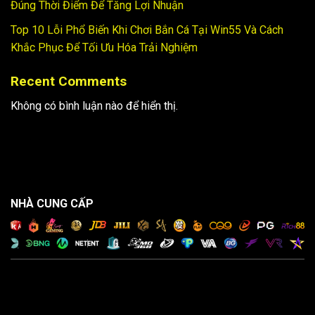
Đúng Thời Điểm Để Tăng Lợi Nhuận
Top 10 Lỗi Phổ Biến Khi Chơi Bắn Cá Tại Win55 Và Cách
Khắc Phục Để Tối Ưu Hóa Trải Nghiệm
Recent Comments
Không có bình luận nào để hiển thị.
NHÀ CUNG CẤP