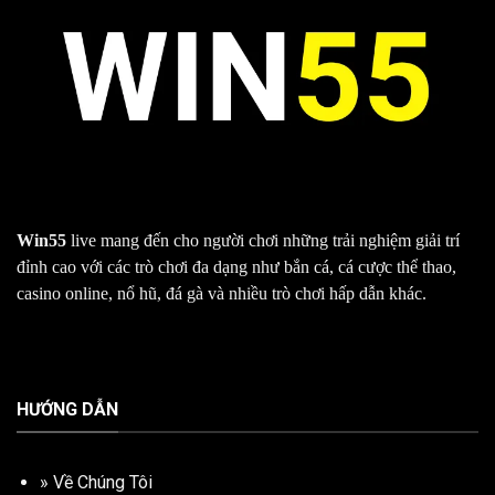
Win55
live mang đến cho người chơi những trải nghiệm giải trí
đỉnh cao với các trò chơi đa dạng như bắn cá, cá cược thể thao,
casino online, nổ hũ, đá gà và nhiều trò chơi hấp dẫn khác.
HƯỚNG DẪN
»
Về Chúng Tôi