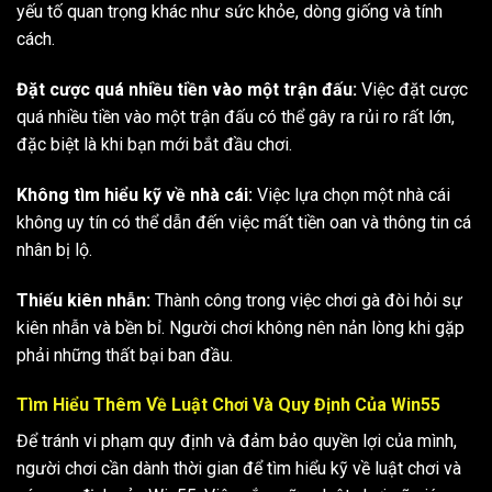
yếu tố quan trọng khác như sức khỏe, dòng giống và tính
cách.
Đặt cược quá nhiều tiền vào một trận đấu:
Việc đặt cược
quá nhiều tiền vào một trận đấu có thể gây ra rủi ro rất lớn,
đặc biệt là khi bạn mới bắt đầu chơi.
Không tìm hiểu kỹ về nhà cái:
Việc lựa chọn một nhà cái
không uy tín có thể dẫn đến việc mất tiền oan và thông tin cá
nhân bị lộ.
Thiếu kiên nhẫn:
Thành công trong việc chơi gà đòi hỏi sự
kiên nhẫn và bền bỉ. Người chơi không nên nản lòng khi gặp
phải những thất bại ban đầu.
Tìm Hiểu Thêm Về Luật Chơi Và Quy Định Của Win55
Để tránh vi phạm quy định và đảm bảo quyền lợi của mình,
người chơi cần dành thời gian để tìm hiểu kỹ về luật chơi và