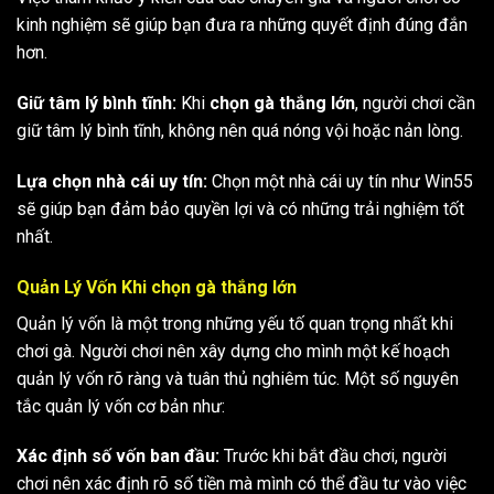
kinh nghiệm sẽ giúp bạn đưa ra những quyết định đúng đắn
hơn.
Giữ tâm lý bình tĩnh:
Khi
chọn gà thắng lớn
, người chơi cần
giữ tâm lý bình tĩnh, không nên quá nóng vội hoặc nản lòng.
Lựa chọn nhà cái uy tín:
Chọn một nhà cái uy tín như Win55
sẽ giúp bạn đảm bảo quyền lợi và có những trải nghiệm tốt
nhất.
Quản Lý Vốn Khi
chọn gà thắng lớn
Quản lý vốn là một trong những yếu tố quan trọng nhất khi
chơi gà. Người chơi nên xây dựng cho mình một kế hoạch
quản lý vốn rõ ràng và tuân thủ nghiêm túc. Một số nguyên
tắc quản lý vốn cơ bản như:
Xác định số vốn ban đầu:
Trước khi bắt đầu chơi, người
chơi nên xác định rõ số tiền mà mình có thể đầu tư vào việc