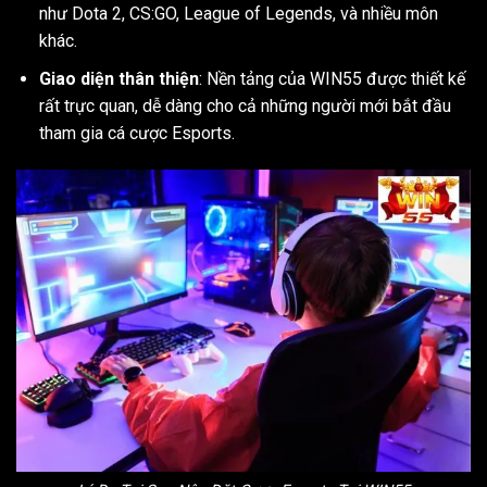
như Dota 2, CS:GO, League of Legends, và nhiều môn
khác.
Giao diện thân thiện
: Nền tảng của WIN55 được thiết kế
rất trực quan, dễ dàng cho cả những người mới bắt đầu
tham gia cá cược Esports.