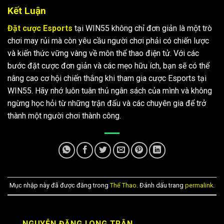
Kết Luận
Đặt cược Esports
tại WIN55 không chỉ đơn giản là một trò
chơi may rủi mà còn yêu cầu người chơi phải có chiến lược
và kiến thức vững vàng về môn thể thao điện tử. Với các
bước đặt cược đơn giản và các mẹo hữu ích, bạn sẽ có thể
nâng cao cơ hội chiến thắng khi tham gia cược Esports tại
WIN55. Hãy nhớ luôn tuân thủ ngân sách của mình và không
ngừng học hỏi từ những trận đấu và các chuyên gia để trở
thành một người chơi thành công.
Mục nhập này đã được đăng trong
Thể Thao
. Đánh dấu trang
permalink
.
NGUYỄN ĐĂNG LONG TRÂN