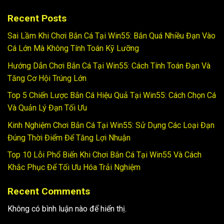
Recent Posts
Sai Lầm Khi Chơi Bắn Cá Tại Win55: Bắn Quá Nhiều Đạn Vào
Cá Lớn Mà Không Tính Toán Kỹ Lưỡng
Hướng Dẫn Chơi Bắn Cá Tại Win55: Cách Tính Toán Đạn Và
Tăng Cơ Hội Trúng Lớn
Top 5 Chiến Lược Bắn Cá Hiệu Quả Tại Win55: Cách Chọn Cá
Và Quản Lý Đạn Tối Ưu
Kinh Nghiệm Chơi Bắn Cá Tại Win55: Sử Dụng Các Loại Đạn
Đúng Thời Điểm Để Tăng Lợi Nhuận
Top 10 Lỗi Phổ Biến Khi Chơi Bắn Cá Tại Win55 Và Cách
Khắc Phục Để Tối Ưu Hóa Trải Nghiệm
Recent Comments
Không có bình luận nào để hiển thị.