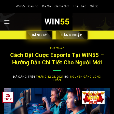
Chuyển
Win55
Casino
Đá Gà
Game Slot
Thể Thao
Xổ Số
đến
nội
dung
ĐĂNG KÝ
ĐĂNG NHẬP
THỂ THAO
Cách Đặt Cược Esports Tại WIN55 –
Hướng Dẫn Chi Tiết Cho Người Mới
ĐÃ ĐĂNG TRÊN
THÁNG 12 25, 2024
BỞI
NGUYỄN ĐĂNG LONG
TRÂN
25
Th12