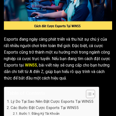
Esports đang ngày càng phát triển và thu hút sự chú ý của
rất nhiều người chơi trên toàn thế giới. Đặc biệt, cá cược
Esports cũng trở thành một xu hướng mới trong ngành công
nghiệp cá cược trực tuyến. Nếu bạn đang tìm cách đặt cược
Esports tại
WIN55
, bài viết này sẽ cung cấp cho bạn hướng
dẫn chi tiết từ A đến Z, giúp bạn hiểu rõ quy trình và cách
thức để bắt đầu một cách hiệu quả.
Table of Contents
Lý Do Tại Sao Nên Đặt Cược Esports Tại WIN55
Các Bước Đặt Cược Esports Tại WIN55
Bước 1: Đăng Ký Tài Khoản