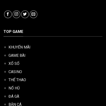
TOP GAME
KHUYẾN MÃI
GAME BÀI
XỔ SỐ
CASINO
THỂ THAO
NỔ HŨ
ĐÁ GÀ
BẮN CÁ