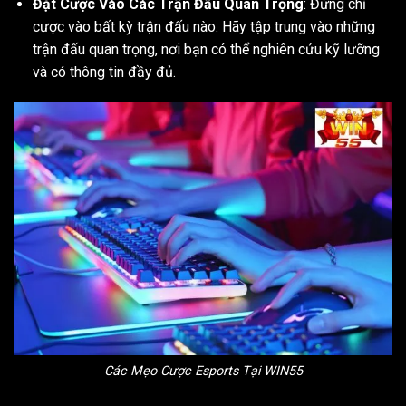
Đặt Cược Vào Các Trận Đấu Quan Trọng
: Đừng chỉ
cược vào bất kỳ trận đấu nào. Hãy tập trung vào những
trận đấu quan trọng, nơi bạn có thể nghiên cứu kỹ lưỡng
và có thông tin đầy đủ.
Các Mẹo Cược Esports Tại WIN55