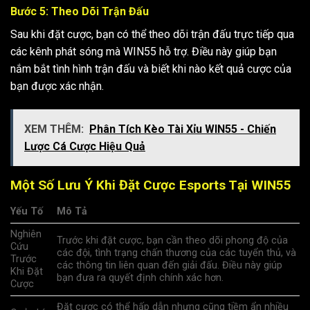
Bước 5: Theo Dõi Trận Đấu
Sau khi đặt cược, bạn có thể theo dõi trận đấu trực tiếp qua
các kênh phát sóng mà WIN55 hỗ trợ. Điều này giúp bạn
nắm bắt tình hình trận đấu và biết khi nào kết quả cược của
bạn được xác nhận.
XEM THÊM:
Phân Tích Kèo Tài Xỉu WIN55 - Chiến
Lược Cá Cược Hiệu Quả
Một Số Lưu Ý Khi Đặt Cược Esports Tại WIN55
Yếu Tố
Mô Tả
Nghiên
Trước khi đặt cược, bạn cần theo dõi phong độ của
Cứu
các đội, tình trạng chấn thương của các tuyển thủ, và
Trước
các thông tin liên quan đến giải đấu. Điều này giúp
Khi Đặt
bạn đưa ra quyết định chính xác hơn.
Cược
Đặt cược có thể hấp dẫn nhưng cũng tiềm ẩn nhiều