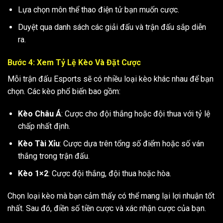
Lựa chọn môn thể thao điện tử bạn muốn cược.
Duyệt qua danh sách các giải đấu và trận đấu sắp diễn
ra.
Bước 4: Xem Tỷ Lệ Kèo Và Đặt Cược
Mỗi trận đấu Esports sẽ có nhiều loại kèo khác nhau để bạn
chọn. Các kèo phổ biến bao gồm:
Kèo Châu Á
: Cược cho đội thắng hoặc đội thua với tỷ lệ
chấp nhất định.
Kèo Tài Xỉu
: Cược dựa trên tổng số điểm hoặc số ván
thắng trong trận đấu.
Kèo 1×2
: Cược đội thắng, đội thua hoặc hòa.
Chọn loại kèo mà bạn cảm thấy có thể mang lại lợi nhuận tốt
nhất. Sau đó, điền số tiền cược và xác nhận cược của bạn.