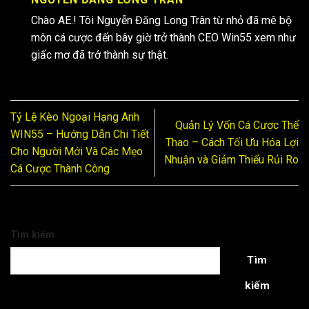
Chào AE.! Tôi Nguyễn Đăng Long Trân từ nhỏ đã mê bộ
môn cá cược đến bây giờ trở thành CEO Win55 xem như
giấc mơ đã trở thành sự thật.
Tỷ Lệ Kèo Ngoại Hạng Anh
Quản Lý Vốn Cá Cược Thể
WIN55 – Hướng Dẫn Chi Tiết
Thao – Cách Tối Ưu Hóa Lợi
Cho Người Mới Và Các Mẹo
Nhuận và Giảm Thiểu Rủi Ro
Cá Cược Thành Công
Tìm kiếm
Tìm
kiếm