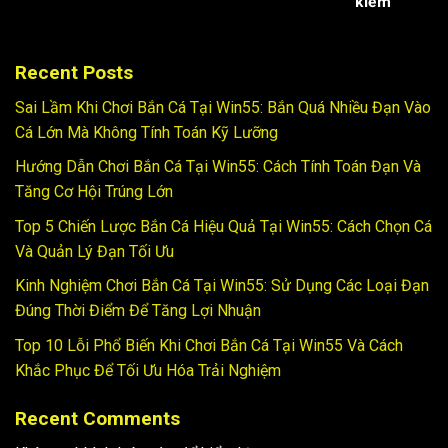
kiếm
Recent Posts
Sai Lầm Khi Chơi Bắn Cá Tại Win55: Bắn Quá Nhiều Đạn Vào
Cá Lớn Mà Không Tính Toán Kỹ Lưỡng
Hướng Dẫn Chơi Bắn Cá Tại Win55: Cách Tính Toán Đạn Và
Tăng Cơ Hội Trúng Lớn
Top 5 Chiến Lược Bắn Cá Hiệu Quả Tại Win55: Cách Chọn Cá
Và Quản Lý Đạn Tối Ưu
Kinh Nghiệm Chơi Bắn Cá Tại Win55: Sử Dụng Các Loại Đạn
Đúng Thời Điểm Để Tăng Lợi Nhuận
Top 10 Lỗi Phổ Biến Khi Chơi Bắn Cá Tại Win55 Và Cách
Khắc Phục Để Tối Ưu Hóa Trải Nghiệm
Recent Comments