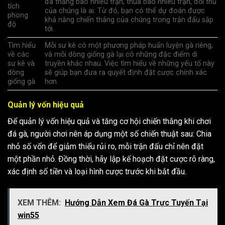
đã thắng bao nhiêu trận, thua bao nhiêu trận, đối thủ
tích
của chúng là ai. Từ đó, bạn có thể dự đoán được
phong
khả năng chiến thắng của chúng trong trận đấu sắp
độ
tới.
Tìm hiểu
Mỗi sư kê có một phương pháp huấn luyện gà riêng,
về các
và mỗi dòng giống gà lại có những đặc điểm di
sư kê và
truyền khác nhau. Việc tìm hiểu về những yếu tố này
dòng
sẽ giúp bạn đưa ra quyết định đặt cược chính xác
giống gà
hơn.
Quản lý vốn hiệu quả
Để quản lý vốn hiệu quả và tăng cơ hội chiến thắng khi chơi
đá gà, người chơi nên áp dụng một số chiến thuật sau: Chia
nhỏ số vốn để giảm thiểu rủi ro, mỗi trận đấu chỉ nên đặt
một phần nhỏ. Đồng thời, hãy lập kế hoạch đặt cược rõ ràng,
xác định số tiền và loại hình cược trước khi bắt đầu.
XEM THÊM:
Hướng Dẫn Xem Đá Gà Trực Tuyến Tại
win55