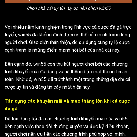
Chọn nhà cái uy tín_ Lý do nên chọn win55
Với nhiều năm kinh nghiệm trong lĩnh vực cá cược đá gà trực
tuyến, win55 đã khẳng định được vị thế của mình trong lòng
người chơi. Giao diện thân thiện, dễ sử dụng cùng tỷ lệ cược
cạnh tranh là những điểm mạnh nổi bật của nhà cái này.
Bên cạnh đó, win55 còn thu hút người chơi bởi các chương
trình khuyến mãi đa dạng và hệ thống bảo mật thông tin an
toàn. Nhờ đó, win55 đã trở thành một trong những địa chỉ cá
cược uy tín và đáng tin cậy nhất hiện nay.
Tận dụng các khuyến mãi và mẹo thắng lớn khi cá cược
đá gà
Để tận dụng tối đa các chương trình khuyến mãi của win55,
bên cạnh việc theo dõi thường xuyên và đọc kỹ điều khoản,
người chơi nên ưu tiên các chương trình phù hợp với mình,