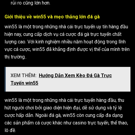
rủi ro cũng lớn hơn.
Giới thiệu về win55 và
mẹo thắng lớn đá gà
win55 là một trong những nhà cái trực tuyến uy tín hàng đầu
hiện nay, cung cấp dịch vụ cá cược đá gà trực tuyến chất
lượng cao. Với kinh nghiệm nhiều năm hoạt động trong lĩnh
vực cá cược, win55 đã khẳng định được vị thế của mình trên
thị trường..
XEM THÊM:
Hướng Dẫn Xem Kèo Đá Gà Trực
Tuyến win55
win55 là một trong những nhà cái trực tuyến hàng đầu, thu
hút người chơi bởi giao diện hiện đại, dễ sử dụng và tỷ lệ
cược hấp dẫn. Ngoài đá gà, win55 còn cung cấp đa dạng
các sản phẩm cá cược khác như casino trực tuyến, thể thao,
lô đề.