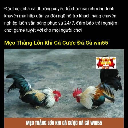
Đặc biệt, nhà cái thường xuyên tổ chức các chương trình
khuyến mãi hấp dẫn và đội ngũ hỗ trợ khách hàng chuyên
nghiệp luôn sẵn sàng phục vụ 24/7, đảm bảo trải nghiệm
chơi game tuyệt vời cho mọi người chơi.
Mẹo Thắng Lớn Khi Cá Cược Đá Gà win55