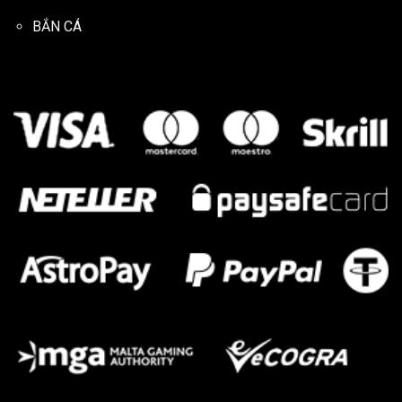
BẮN CÁ