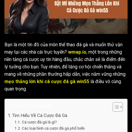
Bạn là một tín đồ của môn thể thao đá gà và muốn thử vận
may tại các nhà cái trực tuyến?
wmap.io
, một trong những
nền tảng cá cược uy tín hàng đầu, chắc chắn sẽ là điểm đến
lý tưởng cho bạn. Tuy nhiên, để tăng cơ hội chiến thắng và
mang về những phần thưởng hấp dẫn, việc nắm vững những
mẹo thắng lớn khi cá cược đá gà win55
là điều vô cùng
quan trọng.
Table of Contents
Tìm Hiểu Về Cá Cược Đá Gà
Cá cược đá gà là gì?
Các loại hình cá cược đá gà phổ biến