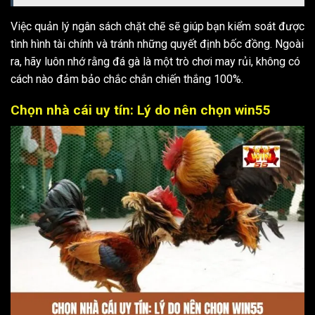
Việc quản lý ngân sách chặt chẽ sẽ giúp bạn kiểm soát được
tình hình tài chính và tránh những quyết định bốc đồng. Ngoài
ra, hãy luôn nhớ rằng đá gà là một trò chơi may rủi, không có
cách nào đảm bảo chắc chắn chiến thắng 100%.
Chọn nhà cái uy tín: Lý do nên chọn win55